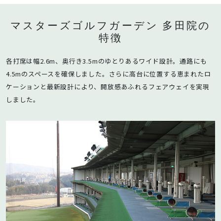
⇩
皆様のご来店お待ちしております。
マスターズゴルフガーデン 多田院の
〇 3カ月間は変更できません
特徴
各打席は幅2.6m、奥行き3.5mのゆとりあるワイド設計。通路にも
今後はこのようなミスがおきないようチェックを強化し
4.5mのスペースを確保しました。さらに高台に位置する恵まれたロ
ケーションと最新設計により、開放感あふれるフェアウェイを実現
再発防止に努めて参ります。
しました。
誤解を招くような説明でお客様にご迷惑を
おかけしました事を深くお詫び申し上げます。
誠に申し訳ございませんでした。