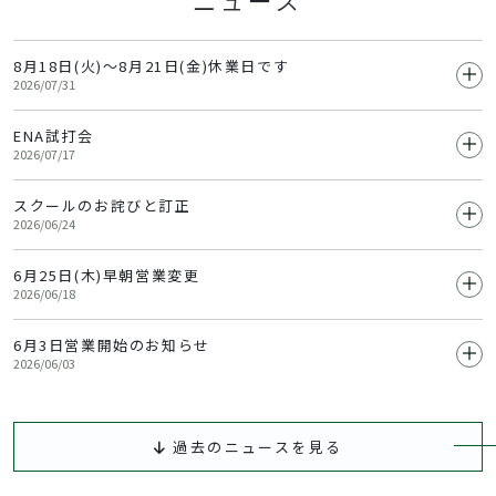
ニュース
8月18日(火)～8月21日(金)休業日です
2026/07/31
ENA試打会
誠に勝手ながら、工事の為下記の期間を
2026/07/17
終日営業休業とさせて頂きます。
スクールのお詫びと訂正
8月4日(火) 10:00 ～ 16:00
2026/06/24
休業日:8月18日(火)～8月21日(金)
2階打席にて
6月25日(木)早朝営業変更
先日よりフロントにて新しいスクールの紹介を行って参りましたが
2026/06/18
皆様のお越しをお待ちしております。
その中で一部間違いがございました。
6月3日営業開始のお知らせ
誠に勝手ながら6月25(木)工事の為
2026/06/03
早朝営業を8時からとさせていただきます。
・プランの変更について
台風の影響で営業中止しておりましたが、営業開始しております。
ご迷惑をお掛けいたしますがご了承いただきますよう
過去のニュースを見る
✖ 2カ月間は変更できません
大変ご迷惑おかけし申し訳ございませんでした。
よろしくお願い申し上げます。