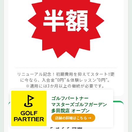
リニューアル記念！初期費用を抑えてスタート‼更
に今なら、入会金”0円”＆体験レッスン”0円”。
※適用には3か月以上の継続が必要です。
ゴルフパートナー
マスターズゴルフガーデン
多田院店 オープン
② ゴルフパートナー特典
店舗の詳細はこちら
ショップ商品