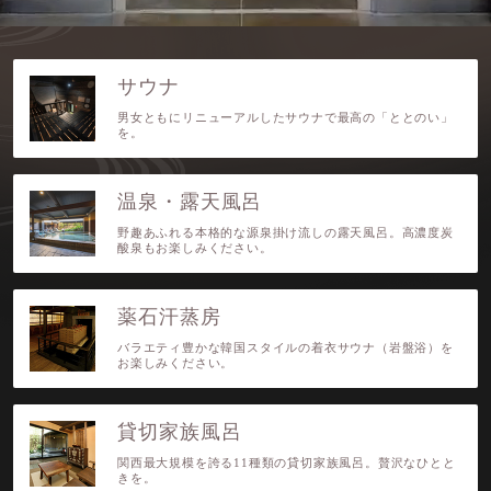
サウナ
男女ともにリニューアルしたサウナで最高の「ととのい」
を。
温泉・露天風呂
野趣あふれる本格的な源泉掛け流しの露天風呂。高濃度炭
酸泉もお楽しみください。
薬石汗蒸房
バラエティ豊かな韓国スタイルの着衣サウナ（岩盤浴）を
お楽しみください。
貸切家族風呂
関西最大規模を誇る11種類の貸切家族風呂。贅沢なひとと
きを。