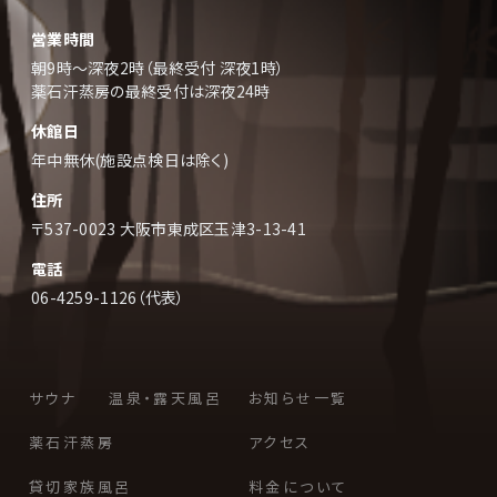
営業時間
朝9時～深夜2時（最終受付 深夜1時）
薬石汗蒸房の最終受付は深夜24時
休館日
年中無休(施設点検日は除く)
住所
〒537-0023 大阪市東成区玉津3-13-41
電話
06-4259-1126（代表）
サウナ
温泉・露天風呂
お知らせ一覧
薬石汗蒸房
アクセス
貸切家族風呂
料金について