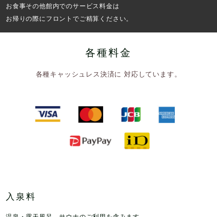
お食事その他館内でのサービス料金は
貸切家族風呂
ご利用案内・よくある質問
お帰りの際にフロントでご精算ください。
貸切家族風呂のご予約
会員募集
リラクゼーション
お食事
各種料金
お問い合わせ
採用情報
会社情報
各種キャッシュレス決済に 対応しています。
プライバシーポリシー
サイトポリシー
入泉料
温泉・露天風呂、サウナのご利用を含みます。