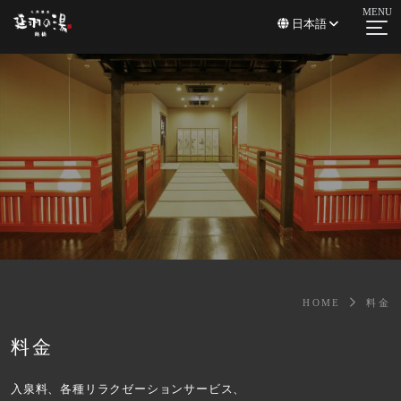
日本語
3Dウォークスルー
延羽の湯 鶴橋の館内を3DVRで撮影したウォークスルー。
まるで館内を歩いているかのようにご覧いただけます。
リニューアルしたサウナをぜひご覧ください。
ご利用案内・よくある質問
HOME
料金
お知らせ一覧
サウナ
料金
温泉・露天風呂
アクセス
薬石汗蒸房
入泉料、各種リラクゼーションサービス、
料金について