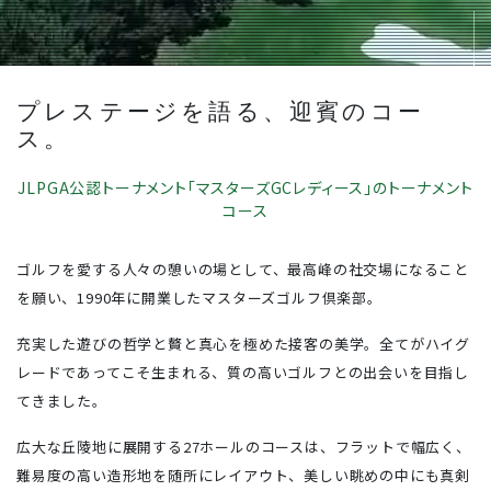
競技情報
新規会員登録について
アクセス
プレステージを語る、迎賓のコー
よくあるご質問
ス。
ギャラリー
JLPGA公認トーナメント「マスターズGCレディース」のトーナメント
コース
マスターズゴルフガーデン 三木
マスターズゴルフガーデン 多田院
ゴルフを愛する人々の憩いの場として、最高峰の社交場になること
マスターズゴルフガーデン 香芝
を願い、1990年に開業したマスターズゴルフ倶楽部。
充実した遊びの哲学と贅と真心を極めた接客の美学。全てがハイグ
お問い合わせ
採用情報
会社情報
レードであってこそ生まれる、質の高いゴルフとの出会いを目指し
プライバシーポリシー
サイトポリシー
てきました。
広大な丘陵地に展開する27ホールのコースは、フラットで幅広く、
難易度の高い造形地を随所にレイアウト、美しい眺めの中にも真剣