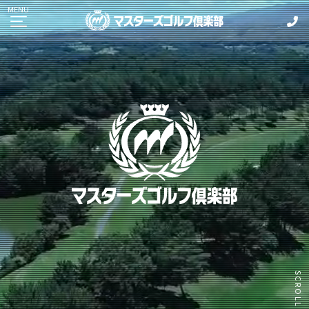
ご予約のご案内
メンバーログイン
ビジター様ご予約
HOME
コース
中コース
東コース
西コース
料金
施設
SCROLL
レストランメニュー
ご利用案内・マナーガイド