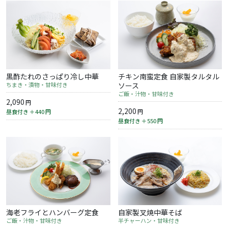
黒酢たれのさっぱり冷し中華
チキン南蛮定食 自家製タルタル
ちまき・漬物・甘味付き
ソース
ご飯・汁物・甘味付き
2,090
円
2,200
昼食付き ＋440
円
円
昼食付き ＋550
円
海老フライとハンバーグ定食
自家製叉焼中華そば
ご飯・汁物・甘味付き
半チャーハン・甘味付き