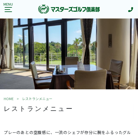
ご予約のご案内
メンバーログイン
ビジター様ご予約
HOME
コース
中コース
東コース
西コース
HOME
レストランメニュー
レストランメニュー
料金
施設
レストランメニュー
プレーのあとの空腹感に、一流のシェフが存分に腕をふるったグル
ご利用案内・マナーガイド