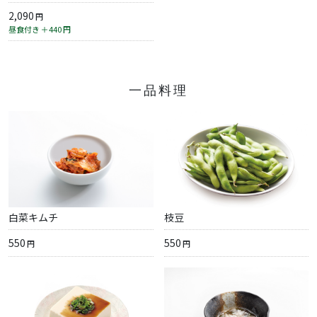
2,090
円
昼食付き ＋440
円
一品料理
白菜キムチ
枝豆
550
550
円
円