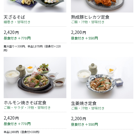
天ざるそば
熟成豚ヒレカツ定食
細巻き・甘味付き
ご飯・汁物・甘味付き
2,420
2,200
円
円
昼食付き ＋770
円
昼食付き ＋550
円
麺大盛り＋330円、単品1,870円（昼食付＋220
円）
ホルモン焼きそば定食
生姜焼き定食
ご飯・サラダ・汁物・甘味付き
ご飯・汁物・甘味付き
2,420
2,200
円
円
昼食付き ＋770
円
昼食付き ＋550
円
単品1,980円（昼食付+330円）