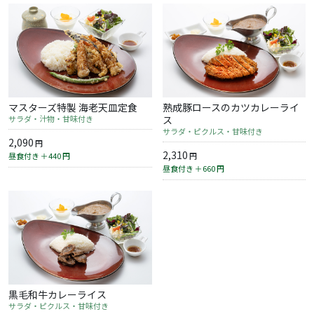
マスターズ特製 海老天皿定食
熟成豚ロースのカツカレーライ
サラダ・汁物・甘味付き
ス
サラダ・ピクルス・甘味付き
2,090
円
2,310
昼食付き ＋440
円
円
昼食付き ＋660
円
黒毛和牛カレーライス
サラダ・ピクルス・甘味付き