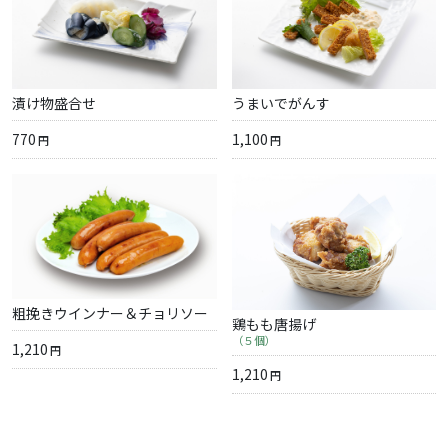
漬け物盛合せ
うまいでがんす
770
1,100
円
円
粗挽きウインナー＆チョリソー
鶏もも唐揚げ
（５個）
1,210
円
1,210
円