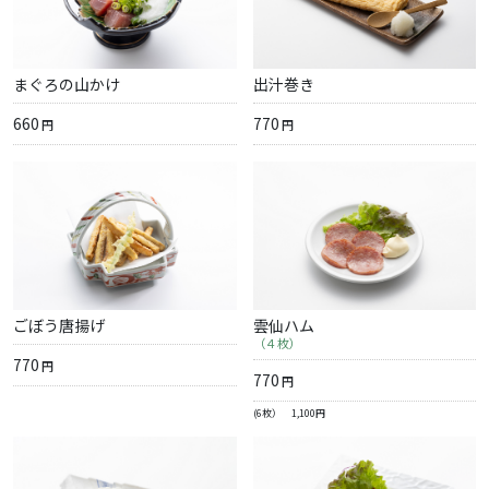
まぐろの山かけ
出汁巻き
660
770
円
円
ごぼう唐揚げ
雲仙ハム
（４枚）
770
円
770
円
(6枚） 1,100円