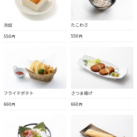
たこわさ
冷奴
550
550
円
円
フライドポテト
さつま揚げ
660
660
円
円