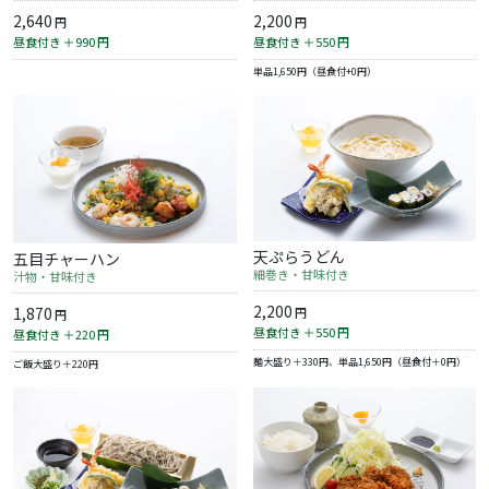
2,640
2,200
円
円
昼食付き ＋990
円
昼食付き ＋550
円
単品1,650円（昼食付+0円）
天ぷらうどん
五目チャーハン
細巻き・甘味付き
汁物・甘味付き
2,200
1,870
円
円
昼食付き ＋550
円
昼食付き ＋220
円
麺大盛り＋330円、単品1,650円（昼食付＋0円）
ご飯大盛り＋220円