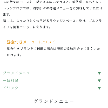
メの数々のコースを一望できる広いテラスと、解放感に充ちたレス
競技情報
トランフロアでは、四季折々の特選メニューをご賞味していただけ
新規会員登録について
ます。
隣には、ゆったりとくつろげるラウンジスペースも設け、ゴルフラ
アクセス
イフを優雅でリッチに彩ります。
よくあるご質問
ギャラリー
昼食付きメニューについて
昼食付きプランをご利用の場合は記載の追加料金でご注文いた
マスターズゴルフガーデン 三木
だけます。
マスターズゴルフガーデン 多田院
マスターズゴルフガーデン 香芝
グランドメニュー
お問い合わせ
採用情報
会社情報
一品料理
プライバシーポリシー
サイトポリシー
ドリンク
グランドメニュー