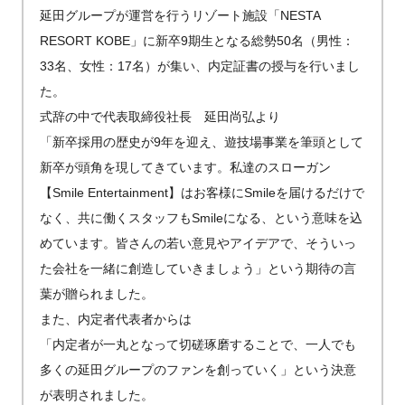
延田グループが運営を行うリゾート施設「NESTA
RESORT KOBE」に新卒9期生となる総勢50名（男性：
33名、女性：17名）が集い、内定証書の授与を行いまし
た。
式辞の中で代表取締役社長 延田尚弘より
「新卒採用の歴史が9年を迎え、遊技場事業を筆頭として
新卒が頭角を現してきています。私達のスローガン
【Smile Entertainment】はお客様にSmileを届けるだけで
なく、共に働くスタッフもSmileになる、という意味を込
めています。皆さんの若い意見やアイデアで、そういっ
た会社を一緒に創造していきましょう」という期待の言
葉が贈られました。
また、内定者代表者からは
「内定者が一丸となって切磋琢磨することで、一人でも
多くの延田グループのファンを創っていく」という決意
が表明されました。