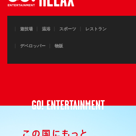
遊技場
温浴
スポーツ
レストラン
デベロッパー
物販
GO! ENTERTAINMENT