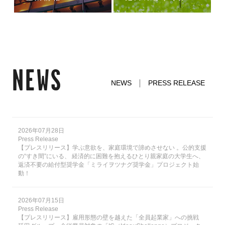
NEWS
NEWS
PRESS RELEASE
2026年07月28日
Press Release
【プレスリリース】学ぶ意欲を、家庭環境で諦めさせない 。公的支援
の“すき間”にいる、 経済的に困難を抱えるひとり親家庭の大学生へ、
返済不要の給付型奨学金「ミライヲツナグ奨学金」プロジェクト始
動！
2026年07月15日
Press Release
【プレスリリース】雇用形態の壁を越えた「全員起業家」への挑戦