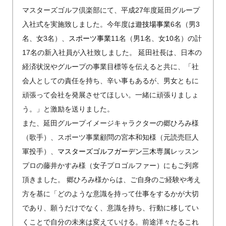
マスターズゴルフ倶楽部にて、平成27年度延田グループ
入社式を実施致しました。今年度は
遊技場事業
6名（男3
名、女3名）、
スポーツ事業
11名（男1名、女10名）の計
17名の新入社員が入社致しました。 延田社長は、日本の
経済状況やグループの事業目標等を伝えると共に、「社
会人としての責任を持ち、辛い事もあるが、男女ともに
頑張って会社を発展させてほしい。一緒に頑張りましょ
う。」と激励を送りました。
また、延田グループイメージキャラクターの郷ひろみ様
（歌手）、スポーツ事業顧問の宮本和知様（元読売巨人
軍投手）、
マスターズゴルフガーデン三木
専属レッスン
プロの藤井かすみ様（女子プロゴルファー）にもご列席
頂きました。 郷ひろみ様からは、ご自身のご経験や考え
方を基に「どのような意識を持って仕事をするかが大切
であり、願うだけでなく、意識を持ち、行動に移してい
くことで自分の未来は変えていける。前途洋々たるこれ