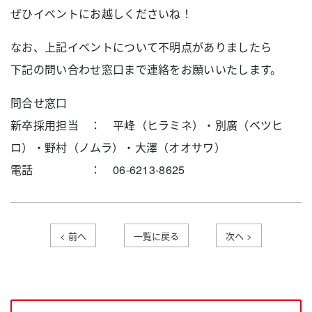
新卒採用のエントリーはマイナビにてお願いいたしま
ぜひイベントにお越しくださいね！
す。
新卒採用
中途採用とパート・アルバイトに関しては別サイトにて
なお、上記イベントについて不明点がありましたら
遊技場事業
職種ごとに募集要項をご案内しております。
下記の問い合わせ窓口まで連絡をお願いいたします。
温浴事業
新卒採用
問合せ窓口
ゴルフ事業
新卒採用担当 ： 平峰（ヒラミネ）・別廣（ベツヒ
正社員採用
ロ）・野村（ノムラ）・大澤（オオサワ）
パート・アルバイト採用
電話 ： 06-6213-8625
障がい者採用
募集要項・応募はこちら
カムバック採用
お知らせ
前へ
一覧に戻る
次へ
中途採用
先輩インタビュー
採用メッセージ
募集要項・応募はこちら
キャリア形成サポート