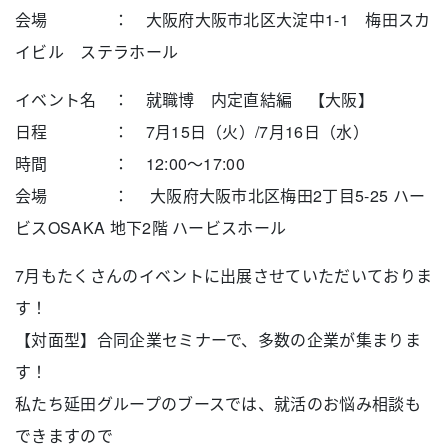
会場 ： 大阪府大阪市北区大淀中1-1 梅田スカ
イビル ステラホール
イベント名 ： 就職博 内定直結編
【大阪】
日程 ： 7月15日（火）/7月16日（水）
時間 ： 12:00～17:00
会場 ：
大阪府大阪市北区梅田2丁目5-25 ハー
ビスOSAKA 地下2階 ハービスホール
7月もたくさんのイベントに出展させていただいておりま
す！
【対面型】合同企業セミナーで、多数の企業が集まりま
す！
この国にもっと
エントリー
私たち延田グループのブースでは、就活のお悩み相談も
エンターテイメントの
できますので
チカラを。