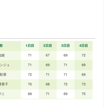
前
1日目
2日目
3日目
4日目
知姫
71
67
69
72
ソンジュ
71
69
71
69
 彩香
72
71
71
69
理香子
70
68
72
73
ボミ
68
71
69
75