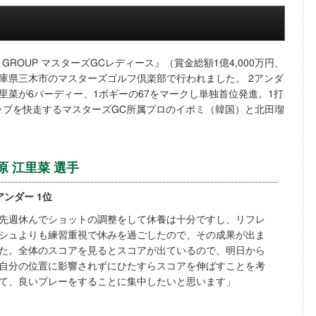
TA GROUP マスターズGCレディース』（賞金総額1億4,000万円、
が兵庫県三木市のマスターズゴルフ倶楽部で行われました。 2アンダ
里菜が6バーディー、1ボギーの67をマークし単独首位発進。1打
ップを快走するマスターズGC所属プロのイボミ（韓国）と北田瑠
原 江里菜 選手
アンダー 1位
先週休んでショットの調整をして休養は十分ですし、リフレ
シュよりも練習重視で休みを過ごしたので、その成果が出ま
た。全体のスコアを見るとスコアが出ているので、明日から
自分の位置に影響されずにひたすらスコアを伸ばすことを考
て、良いプレーをすることに集中したいと思います」