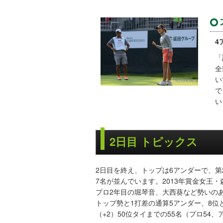
4
「
全
い
で
い
2日目 トピックス
2日目を終え、トップは6アンダーで、
7名が並んでいます。2013年賞金女王
プロ2年目の堀琴音、大西葵など勢いの
トップ勢と1打差の通算5アンダー、8位
（+2）50位タイまでの55名（プロ54