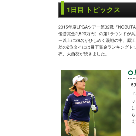
1日目 トピックス
2015年度LPGAツアー第32戦『NOBU
優勝賞金2,520万円）の第1ラウンド
ー以上に28名がひしめく混戦の中、原江
差の2位タイには目下賞金ランキングト
衣、大西葵が続きました。
5
「
ッ
し
も
え