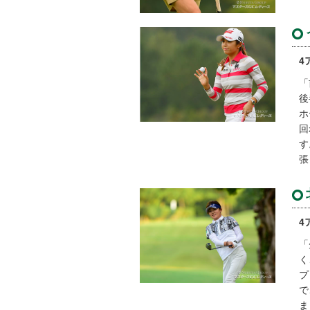
4
「
後
ホ
回
す
張
4
「
く
プ
で
ま