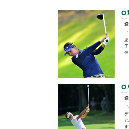
通
「
思
子
信
通
「
デ
と
ま