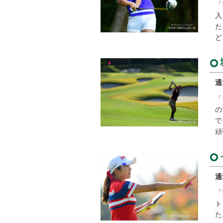
「
入
た
ど
通
「
の
で
頑
通
「
ト
た