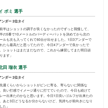
イ ボミ 選手
アンダー 2位タイ
前半はショットの調子が良くなかったのでずっと我慢して、
半の5番で10メートルのバーディーパットを決めてから次の
ールも次も入ってくれて60台が出せました。1日3アンダーで
れたら最高だと思ってたので、今日4アンダーで良かったで
。ショットはまだまだなので、これから練習してまた明日頑
ります」
北田 瑠衣 選手
アンダー 2位タイ
先週くらいからショットがピンに寄る、寄らないに関係な
、良い打感でイメージ通りに打てていたので、今日も続けて
レー出来たのかなと思います。今日1日良いゴルフが出来たの
、あと3日どうなるか分からないけど、気持ちが前向きになり
した」