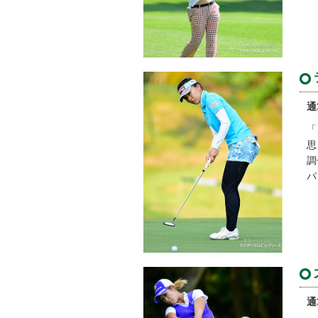
通
「
思
調
パ
通