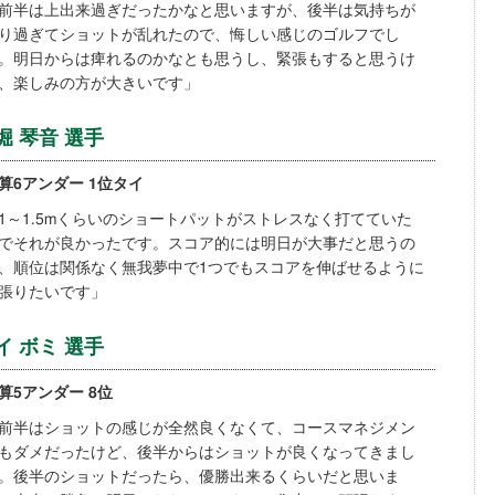
前半は上出来過ぎだったかなと思いますが、後半は気持ちが
り過ぎてショットが乱れたので、悔しい感じのゴルフでし
。明日からは痺れるのかなとも思うし、緊張もすると思うけ
、楽しみの方が大きいです」
堀 琴音 選手
算6アンダー 1位タイ
1～1.5mくらいのショートパットがストレスなく打てていた
でそれが良かったです。スコア的には明日が大事だと思うの
、順位は関係なく無我夢中で1つでもスコアを伸ばせるように
張りたいです」
イ ボミ 選手
算5アンダー 8位
前半はショットの感じが全然良くなくて、コースマネジメン
もダメだったけど、後半からはショットが良くなってきまし
。後半のショットだったら、優勝出来るくらいだと思いま