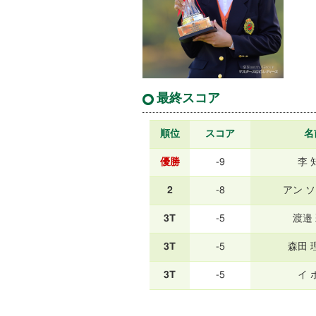
最終スコア
順位
スコア
名
優勝
-9
李 
2
-8
アン 
3T
-5
渡邉
3T
-5
森田 
3T
-5
イ 