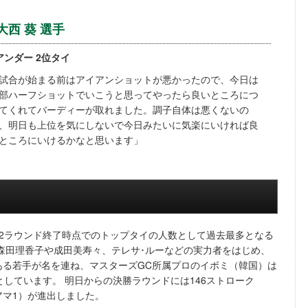
大西 葵 選手
アンダー 2位タイ
試合が始まる前はアイアンショットが悪かったので、今日は
部ハーフショットでいこうと思ってやったら良いところにつ
てくれてバーディーが取れました。調子自体は悪くないの
、明日も上位を気にしないで今日みたいに気楽にいければ良
ところにいけるかなと思います」
第2ラウンド終了時点でのトップタイの人数として過去最多となる
・森田理香子や成田美寿々、テレサ･ルーなどの実力者をはじめ、
ある若手が名を連ね、マスターズGC所属プロのイボミ（韓国）は
としています。 明日からの決勝ラウンドには146ストローク
、アマ1）が進出しました。