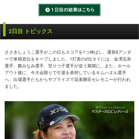
2日目 トピックス
ささきしょうこ選手がこの日もスコアを1つ伸ばし、通算8アンダ
ーで単独首位をキープしました。1打差の2位タイには、金澤志奈
選手、勝みなみ選手、笠りつ子選手が追う展開に。また、ホール
アウト後に、今大会限りで引退を表明しているキムハヌル選手
へ、出場選手たちからサプライズで花束贈呈セレモニーが行われ
ました。