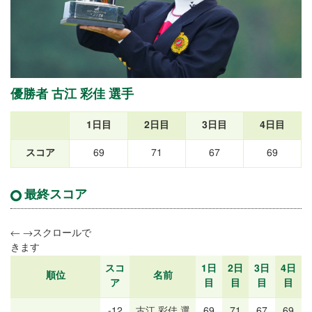
優勝者 古江 彩佳 選手
1日目
2日目
3日目
4日目
スコア
69
71
67
69
最終スコア
スコ
1日
2日
3日
4日
順位
名前
ア
目
目
目
目
-12
古江 彩佳 選
69
71
67
69