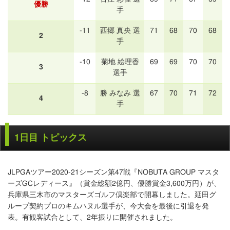
優勝
手
-11
西郷 真央 選
71
68
70
68
2
手
-10
菊地 絵理香
69
69
70
70
3
選手
-8
勝 みなみ 選
67
70
71
72
4
手
1日目 トピックス
JLPGAツアー2020-21シーズン第47戦『NOBUTA GROUP マスタ
ーズGCレディース』（賞金総額2億円、優勝賞金3,600万円）が、
兵庫県三木市のマスターズゴルフ倶楽部で開幕しました。延田グ
ループ契約プロのキムハヌル選手が、今大会を最後に引退を発
表。有観客試合として、2年振りに開催されました。