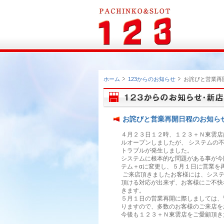
ホーム
123からのお知らせ
お詫びと営業再
お詫びと営業再開日程のお知ら
４月２３日１２時、１２３＋Ｎ東雲店
ルオープンしましたが、 システムの
トラブルが発生しました。
システムに根本的な問題がある事が今
テム＋αに変更し、５月１日に営業を
ご来店頂きましたお客様には、システ
頂ける対応が出来ず、お客様にご不快
きます。
５月１日の営業再開に際しましては、
りますので、多数のお客様のご来店を
今後も１２３＋Ｎ東雲店をご愛顧頂き