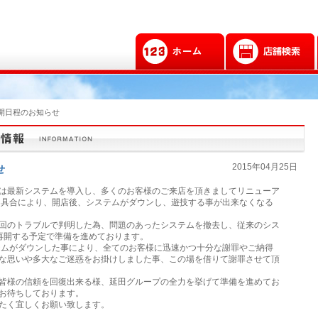
開日程のお知らせ
2015年04月25日
せ
は最新システムを導入し、多くのお客様のご来店を頂きましてリニューア
不具合により、開店後、システムがダウンし、遊技する事が出来なくなる
回のトラブルで判明した為、問題のあったシステムを撤去し、従来のシス
再開する予定で準備を進めております。
ムがダウンした事により、全てのお客様に迅速かつ十分な謝罪やご納得
な思いや多大なご迷惑をお掛けしました事、この場を借りて謝罪させて頂
皆様の信頼を回復出来る様、延田グループの全力を挙げて準備を進めてお
お待ちしております。
たく宜しくお願い致します。